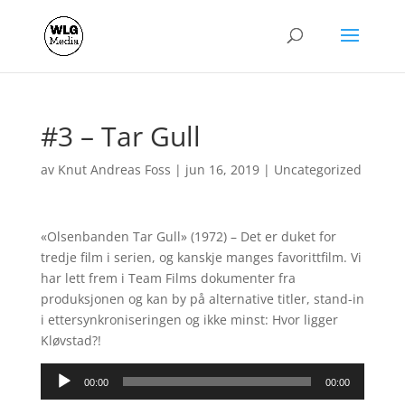
#3 – Tar Gull
av
Knut Andreas Foss
|
jun 16, 2019
|
Uncategorized
«Olsenbanden Tar Gull» (1972) – Det er duket for
tredje film i serien, og kanskje manges favorittfilm. Vi
har lett frem i Team Films dokumenter fra
produksjonen og kan by på alternative titler, stand-in
i ettersynkroniseringen og ikke minst: Hvor ligger
Kløvstad?!
Lydavspiller
00:00
00:00